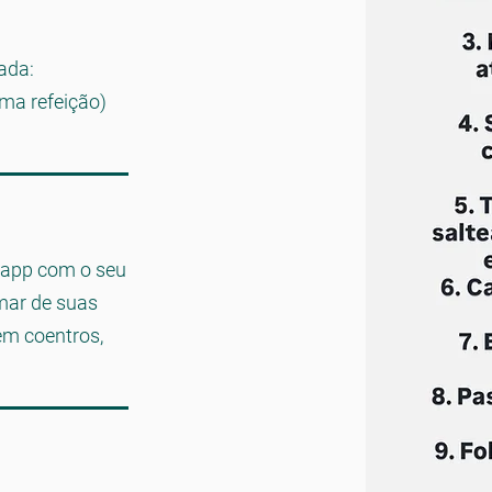
jada:
 uma
refeição)
app com o seu
mar de suas
sem coentros,