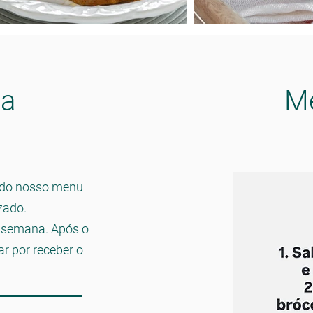
na
M
a do nosso menu
zado.
 semana. Após o
r por receber o