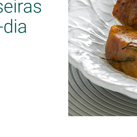
eiras
-dia