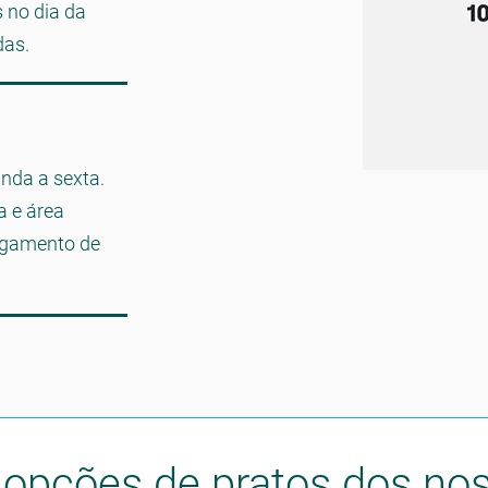
 no dia da
das.
nda a sexta.
a e área
agamento de
opções de pratos dos no