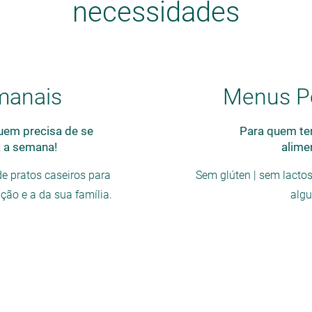
necessidades
manais
Menus Pe
uem precisa de se
Para quem te
a a semana!
alime
 pratos caseiros para
Sem glúten | sem lactos
ação e a da sua família.
alg